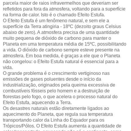
parcela maior de raios infravermelhos que deveriam ser
refletidos para fora da atmosfera, voltando para a superfície
na forma de calor. Isto é o chamado Efeito Estufa.
O Efeito Estufa é um fenômeno natural, e sem ele a
superfície da Terra atingiria - 18ºC (dezoito graus Celsius
abaixo de zero). A atmosfera precisa de uma quantidade
muito pequena de dióxido de carbono para manter o
Planeta em uma temperatura média de 15ºC, possibilitando
a vida. O dióxido de carbono sempre esteve presente na
atmosfera. Em boa medida, é graças a ele que o Planeta
não congelou: o Efeito Estufa natural é essencial para a
vida.
O grande problema é o crescimento vertiginoso nas
emissões de gases poluentes desde o início da
industrialização, originados pela queima excessiva de
combustíveis fósseis pelo homem e a destruição de
florestas pelo fogo, o que acelera o processo natural do
Efeito Estufa, aquecendo a Terra.
Os desastres naturais estão diretamente ligados ao
aquecimento do Planeta, que regula sua temperatura
transportando calor da Linha do Equador para os
Trópicos/Pólos. O Efeito Estufa aumenta a quantidade de