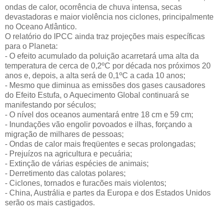
ondas de calor, ocorrência de chuva intensa, secas
devastadoras e maior violência nos ciclones, principalmente
no Oceano Atlântico.
O relatório do IPCC ainda traz projeções mais específicas
para o Planeta:
- O efeito acumulado da poluição acarretará uma alta da
temperatura de cerca de 0,2ºC por década nos próximos 20
anos e, depois, a alta será de 0,1ºC a cada 10 anos;
- Mesmo que diminua as emissões dos gases causadores
do Efeito Estufa, o Aquecimento Global continuará se
manifestando por séculos;
- O nível dos oceanos aumentará entre 18 cm e 59 cm;
- Inundações vão engolir povoados e ilhas, forçando a
migração de milhares de pessoas;
- Ondas de calor mais freqüentes e secas prolongadas;
- Prejuízos na agricultura e pecuária;
- Extinção de várias espécies de animais;
- Derretimento das calotas polares;
- Ciclones, tornados e furacões mais violentos;
- China, Austrália e partes da Europa e dos Estados Unidos
serão os mais castigados.