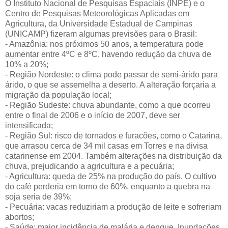
O Instituto Nacional de Pesquisas Espaciais (INPE) e o
Centro de Pesquisas Meteorológicas Aplicadas em
Agricultura, da Universidade Estadual de Campinas
(UNICAMP) fizeram algumas previsões para o Brasil:
- Amazônia: nos próximos 50 anos, a temperatura pode
aumentar entre 4ºC e 8ºC, havendo redução da chuva de
10% a 20%;
- Região Nordeste: o clima pode passar de semi-árido para
árido, o que se assemelha a deserto. A alteração forçaria a
migração da população local;
- Região Sudeste: chuva abundante, como a que ocorreu
entre o final de 2006 e o início de 2007, deve ser
intensificada;
- Região Sul: risco de tornados e furacões, como o Catarina,
que arrasou cerca de 34 mil casas em Torres e na divisa
catarinense em 2004. Também alterações na distribuição da
chuva, prejudicando a agricultura e a pecuária;
- Agricultura: queda de 25% na produção do país. O cultivo
do café perderia em torno de 60%, enquanto a quebra na
soja seria de 39%;
- Pecuária: vacas reduziriam a produção de leite e sofreriam
abortos;
- Saúde: maior incidência de malária e dengue. Inundações