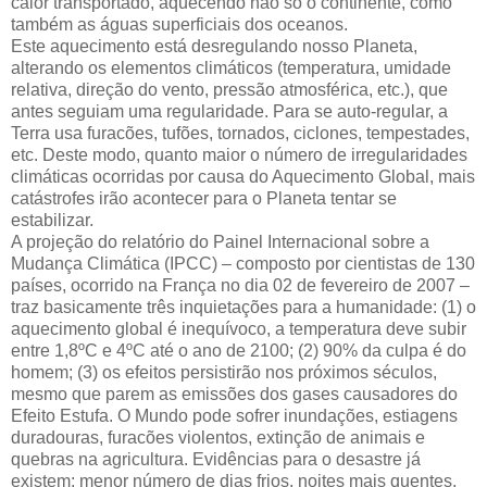
calor transportado, aquecendo não só o continente, como
também as águas superficiais dos oceanos.
Este aquecimento está desregulando nosso Planeta,
alterando os elementos climáticos (temperatura, umidade
relativa, direção do vento, pressão atmosférica, etc.), que
antes seguiam uma regularidade. Para se auto-regular, a
Terra usa furacões, tufões, tornados, ciclones, tempestades,
etc. Deste modo, quanto maior o número de irregularidades
climáticas ocorridas por causa do Aquecimento Global, mais
catástrofes irão acontecer para o Planeta tentar se
estabilizar.
A projeção do relatório do Painel Internacional sobre a
Mudança Climática (IPCC) – composto por cientistas de 130
países, ocorrido na França no dia 02 de fevereiro de 2007 –
traz basicamente três inquietações para a humanidade: (1) o
aquecimento global é inequívoco, a temperatura deve subir
entre 1,8ºC e 4ºC até o ano de 2100; (2) 90% da culpa é do
homem; (3) os efeitos persistirão nos próximos séculos,
mesmo que parem as emissões dos gases causadores do
Efeito Estufa. O Mundo pode sofrer inundações, estiagens
duradouras, furacões violentos, extinção de animais e
quebras na agricultura. Evidências para o desastre já
existem: menor número de dias frios, noites mais quentes,