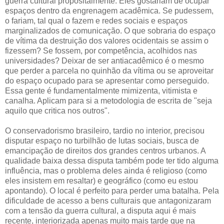
guerra cultural propositalmente. Eles gostariam de ocupar
espaços dentro da engrenagem acadêmica. Se pudessem,
o fariam, tal qual o fazem e redes sociais e espaços
marginalizados de comunicação. O que sobraria do espaço
de vítima da destruição dos valores ocidentais se assim o
fizessem? Se fossem, por competência, acolhidos nas
universidades? Deixar de ser antiacadêmico é o mesmo
que perder a parcela no quinhão da vítima ou se aproveitar
do espaço ocupado para se apresentar como perseguido.
Essa gente é fundamentalmente mimizenta, vitimista e
canalha. Aplicam para si a metodologia de escrita de "seja
aquilo que critica nos outros".
O conservadorismo brasileiro, tardio no interior, precisou
disputar espaço no turbilhão de lutas sociais, busca de
emancipação de direitos dos grandes centros urbanos. A
qualidade baixa dessa disputa também pode ter tido alguma
influência, mas o problema deles ainda é religioso (como
eles insistem em resaltar) e geográfico (como eu estou
apontando). O local é perfeito para perder uma batalha. Pela
dificuldade de acesso a bens culturais que antagonizaram
com a tensão da guerra cultural, a disputa aqui é mais
recente, interiorizada apenas muito mais tarde que na