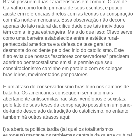
Brasil possuem duas características em comum: Olavo de
Carvalho como fonte primária de seus escritos; e pouco
ajuste em referenciais diretos com as teorias da conspiração
coirmãs norte-americanas. Essa observação não decorre
apenas do fato natural da dificuldade que tais indivíduos
têm com a língua estrangeira. Mais do que isso: Olavo serve
como uma barreira estabelecida entre a estética rural-
pentecostal americana e a defesa da tese geral de
desmonte do ocidente pelo declínio do catolicismo. Este
filtro evita que nossos “escritores conservadores” precisem
aderir ao pentecostalismo em si, e permite que seu
conspiracionismo caminhe em paralelo com os colegas
brasileiros, movimentados por pastores.
É um atraso do conservadorismo brasileiro nos campos de
batalha. Os americanos conseguem ser muito mais
abertamente antissemitas, racistas, xenófobos e sexistas,
pelo fato de suas teses da conspiração possuírem um pano-
de-fundo descolado da tradição do catolicismo, no entanto,
também há outros atrasos aqui:
i) a abertura política tardia (tal qual os totalitarismos
europeus) manteve os problemas centrais da guerra cultural