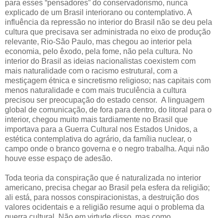
para esses “pensadores” do conservadorismo, nunca
explicado de um Brasil interiorano ou contemplativo. A
influência da repressão no interior do Brasil não se deu pela
cultura que precisava ser administrada no eixo de produção
relevante, Rio-São Paulo, mas chegou ao interior pela
economia, pelo êxodo, pela fome, não pela cultura. No
interior do Brasil as ideias nacionalistas coexistem com
mais naturalidade com o racismo estrutural, com a
mestiçagem étnica e sincretismo religioso; nas capitais com
menos naturalidade e com mais truculência a cultura
precisou ser preocupação do estado censor.
A linguagem
global de comunicação, de fora para dentro, do litoral para o
interior, chegou muito mais tardiamente no Brasil que
importava para a Guerra Cultural nos Estados Unidos, a
estética contemplativa do agrário, da família nuclear, o
campo onde o branco governa e o negro trabalha. Aqui não
houve esse espaço de adesão.
Toda teoria da conspiração que é naturalizada no interior
americano, precisa chegar ao Brasil pela esfera da religião;
ali está, para nossos conspiracionistas, a destruição dos
valores ocidentais e a religião resume aqui o problema da
guerra cultural. Não em virtude disso, mas como