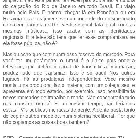
ampla. E não estaríamos, por exemplo, adotando a cultura
do calçadão do Rio de Janeiro em todo Brasil. Eu viajo
muito pelo País. É normal chegar lá em Rondônia ou em
Roraima e ver os jovens se comportando do mesmo modo
como em Ipanema no Rio: veste-se igual, fala igual, curte as
mesmas músicas... isso acaba com as identidades
regionais. E a televisão teria que ter esse compromisso, se
ela fosse pública, não é?
Mas eu acho que continuará essa reserva de mercado. Para
você ter um parâmetro: o Brasil é o único país onde a
televisão, que detém o canal de transmitir a informação,
produz tudo que transmite. Isso é só aqui! Nos outros
lugares, há as produtoras independentes. Você mesmo
monta uma produtora, faz o material com um colega seu, e
apresenta em todo estado, por exemplo. Isso possibilitaria
novos mercados de trabalho e renda. Não concentraria tudo
nas mãos de um só. E, ao mesmo tempo, não teríamos
essas TV’s públicas inchadas de gente. A gente gosta tanto
de copiar outros modelos, num sistema neoliberal. Por que
não copiamos as coisas boas também?