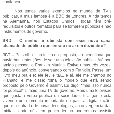
confiança.
Nós temos vários exemplos no mundo de TV’s
públicas, a mais famosa é a BBC de Londres. Ainda temos
na Alemanha, nos Estados Unidos... todas têm pré-
requisitos e outros formatos para se tornarem públicas e não
instrumentos de governo.
SRD – O senhor é otimista com esse novo canal
chamado de público que entrará no ar em dezembro?
JCT –
Pois olha... no início da proposta, eu acreditava que
havia boas intenções de sair uma televisão pública. Até sou
amigo pessoal o Franklin Martins. Estive umas três vezes,
depois do anúncio, conversando com o Franklin. Passei um
livro meu pra ele; ele leu e tal... e aí, ele me chamou no
Planalto, e me disse: “olha o modelo que está sendo
proposto pelo Governo é assim”. Eu digo: “mas isso nunca
foi público!” É mais uma TV de governo. Mais uma televisão
que gastará verba pública da sociedade. E a gente está
vivendo um momento importante no país: a digitalização,
que é a entrada de novas tecnologias, a convergência das
mídias, onde nós em pouco tempo poderemos assistir