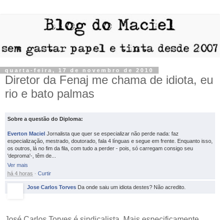
quarta-feira, 17 de novembro de 2010
Diretor da Fenaj me chama de idiota, eu
rio e bato palmas
Sobre a questão do Diploma:
Everton Maciel
Jornalista que quer se especializar não perde nada: faz
especialização, mestrado, doutorado, fala 4 línguas e segue em frente. Enquanto isso,
os outros, lá no fim da fila, com tudo a perder - pois, só carregam consigo seu
'deproma'-, têm de
...
Ver mais
há 4 horas
·
Curtir
Jose Carlos Torves
Da onde saiu um idiota destes? Não acredito.
José Carlos Torves é sindicalista. Mais especificamente,