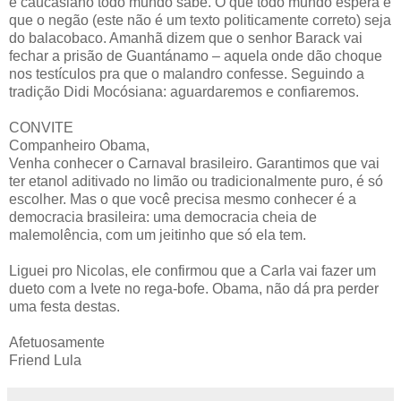
é caucasiano todo mundo sabe. O que todo mundo espera é
que o negão (este não é um texto politicamente correto) seja
do balacobaco. Amanhã dizem que o senhor Barack vai
fechar a prisão de Guantánamo – aquela onde dão choque
nos testículos pra que o malandro confesse. Seguindo a
tradição Didi Mocósiana: aguardaremos e confiaremos.
CONVITE
Companheiro Obama,
Venha conhecer o Carnaval brasileiro. Garantimos que vai
ter etanol aditivado no limão ou tradicionalmente puro, é só
escolher. Mas o que você precisa mesmo conhecer é a
democracia brasileira: uma democracia cheia de
malemolência, com um jeitinho que só ela tem.
Liguei pro Nicolas, ele confirmou que a Carla vai fazer um
dueto com a Ivete no rega-bofe. Obama, não dá pra perder
uma festa destas.
Afetuosamente
Friend Lula