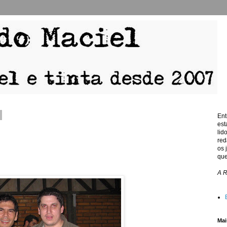
Ent
est
lid
red
os 
que
A 
Mai