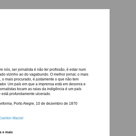
re nós, ser jornalista é não ter profissão, é estar num
ado vizinho ao do vagabundo. O melhor jornal, o mais
o, o mais procurado, é justamente o que não tem
ator. Um país em que a imprensa está em desonra e
jornalistas tocam as raias da indigência é um país
 está profundamente ulcerado.
Reforma
, Porto Alegre, 10 de dezembro de 1870
Everton Maciel
s e mais