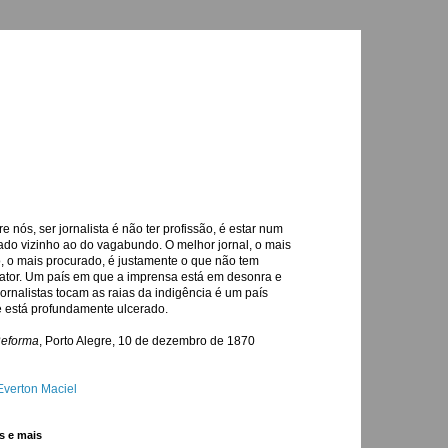
re nós, ser jornalista é não ter profissão, é estar num
ado vizinho ao do vagabundo. O melhor jornal, o mais
o, o mais procurado, é justamente o que não tem
ator. Um país em que a imprensa está em desonra e
jornalistas tocam as raias da indigência é um país
 está profundamente ulcerado.
Reforma
, Porto Alegre, 10 de dezembro de 1870
Everton Maciel
s e mais