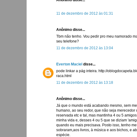
Anônimo disse...
11 de dezembro de 2012 às 01:31
Anônimo disse...
Tbm não tenho. Vou pedir pro meu namorado man
seu telefone?
11 de dezembro de 2012 às 13:04
Everton Maciel
disse...
pode linkar a pág inteira. http://oblogdocapeta
raca.html
11 de dezembro de 2012 às 13:18
Anônimo disse...
Já que o mundo está acabando mesmo, sem med
humano, ao seu redor, que não seja merecedor 
reservada etc e tal, mas mantinha 4 ou 5 amigo
minha vida e, desses 4 ou 5 que se diziam 'ami
quando eu mais precisava. Posto isso, tenho me
sobraram,aos livros, à música e aos bichos, e 
espécie.