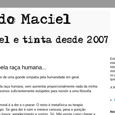
Ent
est
ela raça humana...
lid
red
os 
 de uma grande simpatia pela humanidade em geral.
que
a raça humana, sem aumentar proporcionalmente nada da minha
A 
omos suficientemente estúpidos para resistir a uma filosofia
moral é a dor e o prazer. O resto é metafísica ou terapia
empo. Se gera dor é ruim e merece censura, pena e punição
Mai
e louvor, agradecimento e sorriso. Só. Não existe como chegar a