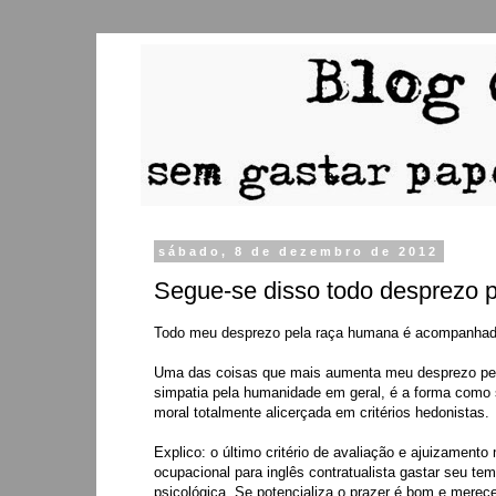
sábado, 8 de dezembro de 2012
Segue-se disso todo desprezo p
Todo meu desprezo pela raça humana é acompanhado
Uma das coisas que mais aumenta meu desprezo pel
simpatia pela humanidade em geral, é a forma como s
moral totalmente alicerçada em critérios hedonistas.
Explico: o último critério de avaliação e ajuizamento 
ocupacional para inglês contratualista gastar seu t
psicológica. Se potencializa o prazer é bom e merec