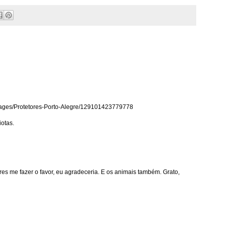
m/pages/Protetores-Porto-Alegre/129101423779778
iotas.
es me fazer o favor, eu agradeceria. E os animais também. Grato,