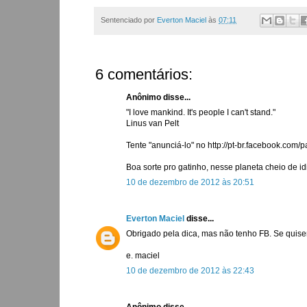
Sentenciado por
Everton Maciel
às
07:11
6 comentários:
Anônimo disse...
"I love mankind. It's people I can't stand."
Linus van Pelt
Tente "anunciá-lo" no http://pt-br.facebook.co
Boa sorte pro gatinho, nesse planeta cheio de id
10 de dezembro de 2012 às 20:51
Everton Maciel
disse...
Obrigado pela dica, mas não tenho FB. Se quiser
e. maciel
10 de dezembro de 2012 às 22:43