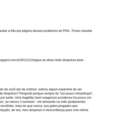
dar a foto pra página desses protetores de POA.. Posso mandar
.blogspot.com.br/2012/12/segue-se-disso-todo-desprezo-pela-
o de você dar de ombros: sobrou algum espécime de ser
de desprezo? Pergunto porque sempre fui "um pouco misantropa",
s por perto. Uma tragédia (sem exageros) aconteceu há pouco em
gos', ao menos 3 sumiram - me deixando na mão (justamente)
 recolhido, mais do que nunca, aos gatos pingados que
abraçado, de vez, meu desprezo e desconfiança para com minha