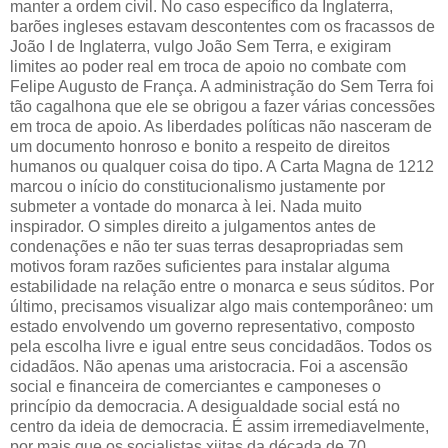
manter a ordem civil. No caso específico da Inglaterra,
barões ingleses estavam descontentes com os fracassos de
João I de Inglaterra, vulgo João Sem Terra, e exigiram
limites ao poder real em troca de apoio no combate com
Felipe Augusto de França. A administração do Sem Terra foi
tão cagalhona que ele se obrigou a fazer várias concessões
em troca de apoio. As liberdades políticas não nasceram de
um documento honroso e bonito a respeito de direitos
humanos ou qualquer coisa do tipo. A Carta Magna de 1212
marcou o início do constitucionalismo justamente por
submeter a vontade do monarca à lei. Nada muito
inspirador. O simples direito a julgamentos antes de
condenações e não ter suas terras desapropriadas sem
motivos foram razões suficientes para instalar alguma
estabilidade na relação entre o monarca e seus súditos. Por
último, precisamos visualizar algo mais contemporâneo: um
estado envolvendo um governo representativo, composto
pela escolha livre e igual entre seus concidadãos. Todos os
cidadãos. Não apenas uma aristocracia. Foi a ascensão
social e financeira de comerciantes e camponeses o
princípio da democracia. A desigualdade social está no
centro da ideia de democracia. É assim irremediavelmente,
por mais que os socialistas xiitas da década de 70