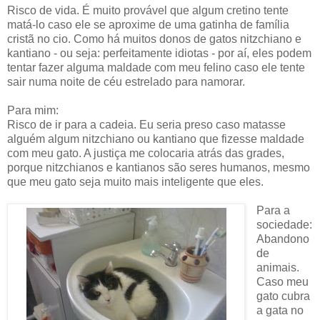
Risco de vida. É muito provável que algum cretino tente
matá-lo caso ele se aproxime de uma gatinha de família
cristã no cio. Como há muitos donos de gatos nitzchiano e
kantiano - ou seja: perfeitamente idiotas - por aí, eles podem
tentar fazer alguma maldade com meu felino caso ele tente
sair numa noite de céu estrelado para namorar.
Para mim:
Risco de ir para a cadeia. Eu seria preso caso matasse
alguém algum nitzchiano ou kantiano que fizesse maldade
com meu gato. A justiça me colocaria atrás das grades,
porque nitzchianos e kantianos são seres humanos, mesmo
que meu gato seja muito mais inteligente que eles.
Para a
sociedade:
Abandono
de
animais.
Caso meu
gato cubra
a gata no