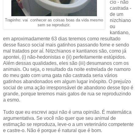
cio - não
castrada -
de um
nizchiano
Trapinho: vai conhecer as coisas boas da vida mesmo
sem se reproduzir.
ou
kantiano,
em aproximadamente 63 dias teremos como resultado
desse fiasco social mais gatinhos passando fome e sendo
mal tratados por aí. Nitzchianos e kantianos são, como já
apontei, (i) não-hedonistas e (ii) perfeitamente estúpidos.
Além dessas qualidades, eles são (iii) desumanos com os
animais. Ou seja, o resultado da noite estrelada de namoro
do meu gato com uma gata não castrada seria vários
gatinhos abandonados em algum lugar inóspito. O prejuízo
social de uma ação irresponsável de abandono desse tipo é
grande, porque teremos mais gatos de rua se reproduzindo
a esmo.
Tudo que eu escrevi aqui não é uma opinião. É matemática
argumentativa. Se você não quer que seu animal de
estimação se reproduza, leve-o a um veterinário competente
e castre-o. Não é porque é natural que é bom.