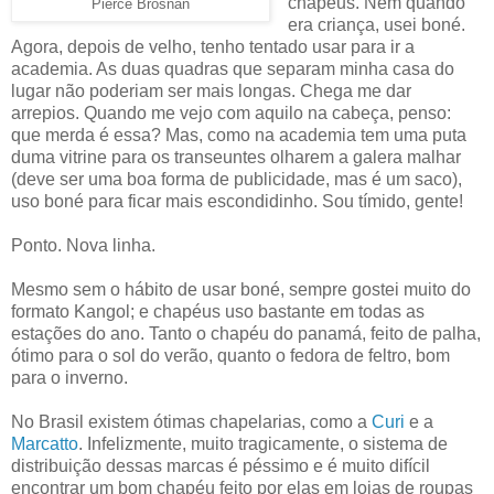
chapéus. Nem quando
Pierce Brosnan
era criança, usei boné.
Agora, depois de velho, tenho tentado usar para ir a
academia. As duas quadras que separam minha casa do
lugar não poderiam ser mais longas. Chega me dar
arrepios. Quando me vejo com aquilo na cabeça, penso:
que merda é essa? Mas, como na academia tem uma puta
duma vitrine para os transeuntes olharem a galera malhar
(deve ser uma boa forma de publicidade, mas é um saco),
uso boné para ficar mais escondidinho. Sou tímido, gente!
Ponto. Nova linha.
Mesmo sem o hábito de usar boné, sempre gostei muito do
formato Kangol; e chapéus uso bastante em todas as
estações do ano. Tanto o chapéu do panamá, feito de palha,
ótimo para o sol do verão, quanto o fedora de feltro, bom
para o inverno.
No Brasil existem ótimas chapelarias, como a
Curi
e a
Marcatto
. Infelizmente, muito tragicamente, o sistema de
distribuição dessas marcas é péssimo e é muito difícil
encontrar um bom chapéu feito por elas em lojas de roupas