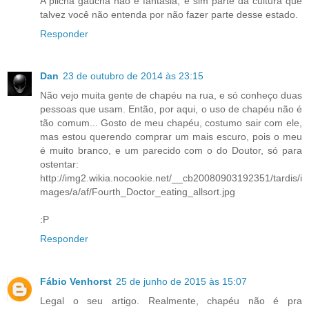
A pilcha gaúcha não é fantasia, e sim parte da cultura que
talvez você não entenda por não fazer parte desse estado.
Responder
Dan
23 de outubro de 2014 às 23:15
Não vejo muita gente de chapéu na rua, e só conheço duas
pessoas que usam. Então, por aqui, o uso de chapéu não é
tão comum... Gosto de meu chapéu, costumo sair com ele,
mas estou querendo comprar um mais escuro, pois o meu
é muito branco, e um parecido com o do Doutor, só para
ostentar:
http://img2.wikia.nocookie.net/__cb20080903192351/tardis/i
mages/a/af/Fourth_Doctor_eating_allsort.jpg
:P
Responder
Fábio Venhorst
25 de junho de 2015 às 15:07
Legal o seu artigo. Realmente, chapéu não é pra