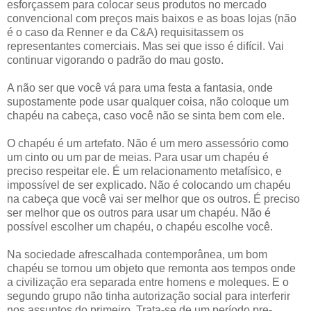
esforçassem para colocar seus produtos no mercado
convencional com preços mais baixos e as boas lojas (não
é o caso da Renner e da C&A) requisitassem os
representantes comerciais. Mas sei que isso é difícil. Vai
continuar vigorando o padrão do mau gosto.
A não ser que você vá para uma festa a fantasia, onde
supostamente pode usar qualquer coisa, não coloque um
chapéu na cabeça, caso você não se sinta bem com ele.
O chapéu é um artefato. Não é um mero assessório como
um cinto ou um par de meias. Para usar um chapéu é
preciso respeitar ele. É um relacionamento metafísico, e
impossível de ser explicado. Não é colocando um chapéu
na cabeça que você vai ser melhor que os outros. É preciso
ser melhor que os outros para usar um chapéu. Não é
possível escolher um chapéu, o chapéu escolhe você.
Na sociedade afrescalhada contemporânea, um bom
chapéu se tornou um objeto que remonta aos tempos onde
a civilização era separada entre homens e moleques. E o
segundo grupo não tinha autorização social para interferir
nos assuntos do primeiro. Trata-se de um período pre-