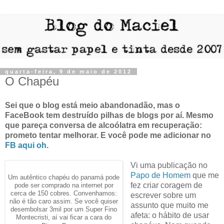
quarta-feira, 9 de maio de 2012
O Chapéu
Sei que o blog está meio abandonadão, mas o
FaceBook tem destruído pilhas de blogs por aí. Mesmo
que pareça conversa de alcoólatra em recuperação:
prometo tentar melhorar. E você pode me adicionar no
FB aqui oh
.
Vi uma publicação no
Papo de Homem
que me
Um autêntico chapéu do panamá pode
fez criar coragem de
pode ser comprado na internet por
cerca de 150 cobres. Convenhamos:
escrever sobre um
não é tão caro assim. Se você quiser
assunto que muito me
desembolsar 3mil por um Super Fino
afeta: o hábito de usar
Montecristi, aí vai ficar a cara do