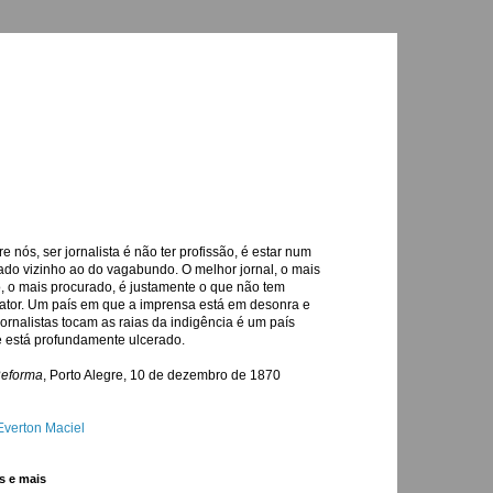
re nós, ser jornalista é não ter profissão, é estar num
ado vizinho ao do vagabundo. O melhor jornal, o mais
o, o mais procurado, é justamente o que não tem
ator. Um país em que a imprensa está em desonra e
jornalistas tocam as raias da indigência é um país
 está profundamente ulcerado.
Reforma
, Porto Alegre, 10 de dezembro de 1870
Everton Maciel
s e mais