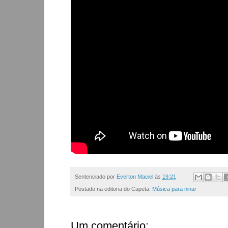
Sentenciado por
Everton Maciel
às
19:21
Postado na editoria do Capeta:
Música para ninar
Um comentário: