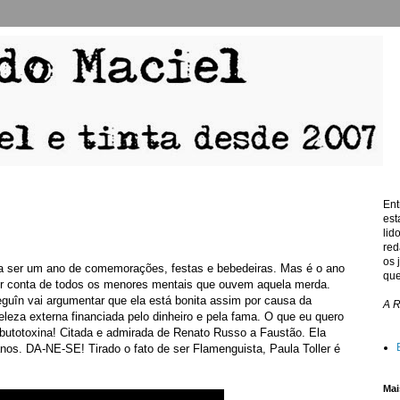
Ent
est
lid
red
os 
ia ser um ano de comemorações, festas e bebedeiras. Mas é o ano
que
por conta de todos os menores mentais que ouvem aquela merda.
în vai argumentar que ela está bonita assim por causa da
A 
eleza externa financiada pelo dinheiro e pela fama. O que eu quero
butotoxina! Citada e admirada de Renato Russo a Faustão. Ela
 anos. DA-NE-SE! Tirado o fato de ser Flamenguista, Paula Toller é
Mai