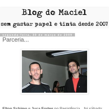
segunda-feira, 30 de março de 2009
Parceria...
Elton Schimo
e
Juca Fortes
no Resistência... foi sábado,