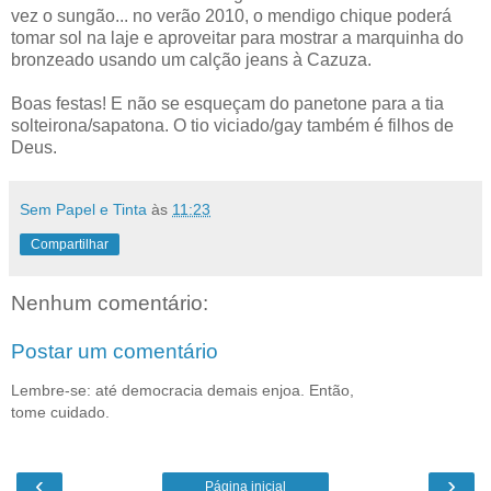
vez o sungão... no verão 2010, o mendigo chique poderá
tomar sol na laje e aproveitar para mostrar a marquinha do
bronzeado usando um calção jeans à Cazuza.
Boas festas! E não se esqueçam do panetone para a tia
solteirona/sapatona. O tio viciado/gay também é filhos de
Deus.
Sem Papel e Tinta
às
11:23
Compartilhar
Nenhum comentário:
Postar um comentário
Lembre-se: até democracia demais enjoa. Então,
tome cuidado.
‹
›
Página inicial