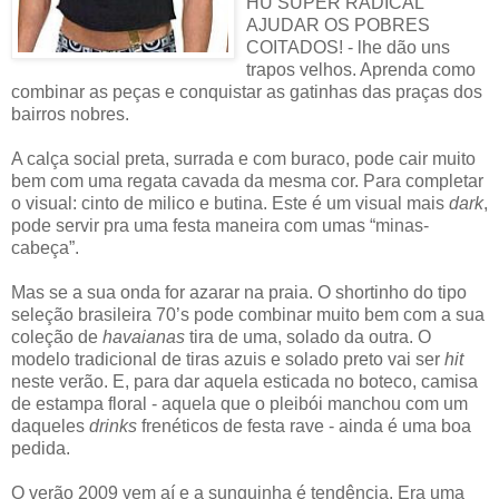
HU SUPER RADICAL
AJUDAR OS POBRES
COITADOS! - lhe dão uns
trapos velhos. Aprenda como
combinar as peças e conquistar as gatinhas das praças dos
bairros nobres.
A calça social preta, surrada e com buraco, pode cair muito
bem com uma regata cavada da mesma cor. Para completar
o visual: cinto de milico e butina. Este é um visual mais
dark
,
pode servir pra uma festa maneira com umas “minas-
cabeça”.
Mas se a sua onda for azarar na praia. O shortinho do tipo
seleção brasileira 70’s pode combinar muito bem com a sua
coleção de
havaianas
tira de uma, solado da outra. O
modelo tradicional de tiras azuis e solado preto vai ser
hit
neste verão. E, para dar aquela esticada no boteco, camisa
de estampa floral - aquela que o pleibói manchou com um
daqueles
drinks
frenéticos de festa rave - ainda é uma boa
pedida.
O verão 2009 vem aí e a sunguinha é tendência. Era uma