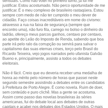
sensuais. Como não votei no primeiro turno, já fui me
justificar. Estou acostumado. Não perco oportunidade de me
justificar. É o meu complexo de brasileiro rastaqüera. Estou
sempre com medo de não ter cumprido o meu dever de
cidadão. Faço coisas inacreditáveis em nome do civismo:
atravesso a rua na faixa de segurança (sempre que
encontro uma), não furo fila, carrego no bolso o dinheiro do
ladrão, ofereço meus parcos ganhos, centavo por centavo,
ao apetite do Leão do Imposto de Renda, sabendo que boa
parte irá pelo ralo da corrupção ou servirá para salvar o
capitalismo das suas eternas crises, torço pelo Brasil do
Ricardo Teixeira, vejo jogos narrados pelo ufanista Galvão
Bueno e, principalmente, assisto a todos os debates
eleitorais.
Não é fácil. Creio que eu deveria receber uma medalha de
honra ao mérito pelo número de horas que passei neste
segundo semestre assistindo a debates entre os candidatos
à Prefeitura de Porto Alegre. É como novela. Ruim de doer,
sem conteúdo e puro clichê. Mas a gente se acostuma.
Assim como passo das novelas brasileiras às séries
americanas, fui do debate local aos debates de outras
capitais e acabei nos debates dos Estados Unidos. O mais