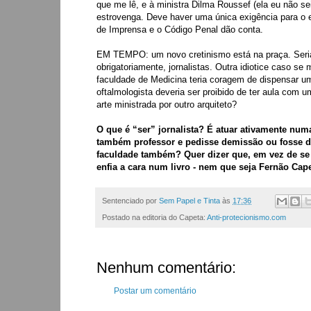
que me lê, e à ministra Dilma Roussef (ela eu não s
estrovenga. Deve haver uma única exigência para o exe
de Imprensa e o Código Penal dão conta.
EM TEMPO: um novo cretinismo está na praça. Seria 
obrigatoriamente, jornalistas. Outra idiotice caso s
faculdade de Medicina teria coragem de dispensar u
oftalmologista deveria ser proibido de ter aula com u
arte ministrada por outro arquiteto?
O que é “ser” jornalista? É atuar ativamente num
também professor e pedisse demissão ou fosse de
faculdade também? Quer dizer que, em vez de se e
enfia a cara num livro - nem que seja Fernão Ca
Sentenciado por
Sem Papel e Tinta
às
17:36
Postado na editoria do Capeta:
Anti-protecionismo.com
Nenhum comentário:
Postar um comentário