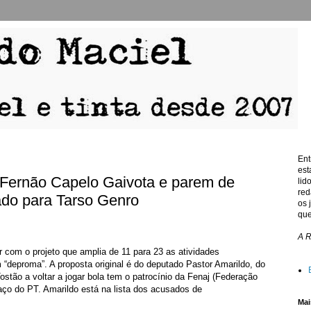
Ent
est
 Fernão Capelo Gaivota e parem de
lid
red
ado para Tarso Genro
os 
que
A 
er com o projeto que amplia de 11 para 23 as atividades
m “deproma”. A proposta original é do deputado Pastor Amarildo, do
ostão a voltar a jogar bola tem o patrocínio da Fenaj (Federação
aço do PT. Amarildo está na lista dos acusados de
Mai