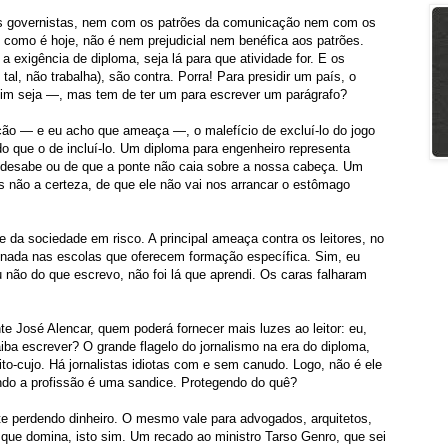
 os governistas, nem com os patrões da comunicação nem com os
i, como é hoje, não é nem prejudicial nem benéfica aos patrões.
 a exigência de diploma, seja lá para que atividade for. E os
tal, não trabalha), são contra. Porra! Para presidir um país, o
ssim seja —, mas tem de ter um para escrever um parágrafo?
o — e eu acho que ameaça —, o malefício de excluí-lo do jogo
r do que o de incluí-lo. Um diploma para engenheiro representa
 desabe ou de que a ponte não caia sobre a nossa cabeça. Um
 não a certeza, de que ele não vai nos arrancar o estômago
 da sociedade em risco. A principal ameaça contra os leitores, no
sinada nas escolas que oferecem formação específica. Sim, eu
 não do que escrevo, não foi lá que aprendi. Os caras falharam
e José Alencar, quem poderá fornecer mais luzes ao leitor: eu,
ba escrever? O grande flagelo do jornalismo na era do diploma,
ito-cujo. Há jornalistas idiotas com e sem canudo. Logo, não é ele
endo a profissão é uma sandice. Protegendo do quê?
te perdendo dinheiro. O mesmo vale para advogados, arquitetos,
o que domina, isto sim. Um recado ao ministro Tarso Genro, que sei