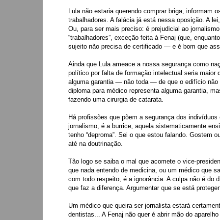
Lula não estaria querendo comprar briga, informam
trabalhadores. A falácia já está nessa oposição. A le
Ou, para ser mais preciso: é prejudicial ao jornalismo
“trabalhadores”, exceção feita à Fenaj (que, enquanto 
sujeito não precisa de certificado — e é bom que a
Ainda que Lula ameace a nossa segurança como naçã
político por falta de formação intelectual seria maio
alguma garantia — não toda — de que o edifício não
diploma para médico representa alguma garantia, mas
fazendo uma cirurgia de catarata.
Há profissões que põem a segurança dos indivíduos e
jornalismo, é a burrice, aquela sistematicamente en
tenho “deproma”. Sei o que estou falando. Gostem ou
até na doutrinação.
Tão logo se saiba o mal que acomete o vice-president
que nada entendo de medicina, ou um médico que sai
com todo respeito, é a ignorância. A culpa não é do d
que faz a diferença. Argumentar que se está proteg
Um médico que queira ser jornalista estará certamen
dentistas... A Fenaj não quer é abrir mão do aparelh