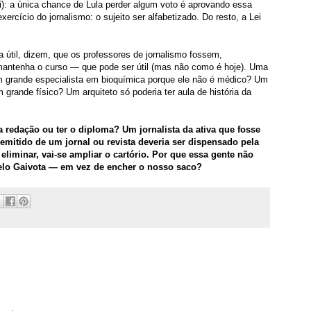
ei): a única chance de Lula perder algum voto é aprovando essa
rcício do jornalismo: o sujeito ser alfabetizado. Do resto, a Lei
útil, dizem, que os professores de jornalismo fossem,
e mantenha o curso — que pode ser útil (mas não como é hoje). Uma
m grande especialista em bioquímica porque ele não é médico? Um
m grande físico? Um arquiteto só poderia ter aula de história da
a redação ou ter o diploma? Um jornalista da ativa que fosse
mitido de um jornal ou revista deveria ser dispensado pela
liminar, vai-se ampliar o cartório. Por que essa gente não
pelo Gaivota — em vez de encher o nosso saco?