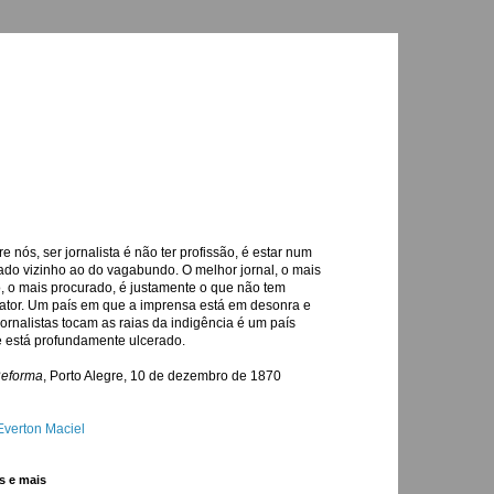
re nós, ser jornalista é não ter profissão, é estar num
ado vizinho ao do vagabundo. O melhor jornal, o mais
o, o mais procurado, é justamente o que não tem
ator. Um país em que a imprensa está em desonra e
jornalistas tocam as raias da indigência é um país
 está profundamente ulcerado.
Reforma
, Porto Alegre, 10 de dezembro de 1870
Everton Maciel
s e mais