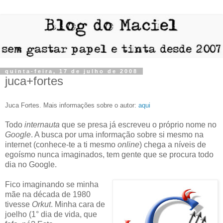
quinta-feira, 17 de julho de 2008
juca+fortes
Juca Fortes. Mais informações sobre o autor:
aqui
Todo
internauta
que se presa já escreveu o próprio nome no
Google
. A busca por uma informação sobre si mesmo na
internet (conhece-te a ti mesmo
online
) chega a níveis de
egoísmo nunca imaginados, tem gente que se procura todo
dia no Google.
Fico imaginando se minha
mãe na década de 1980
tivesse
Orkut
. Minha cara de
joelho (1° dia de vida, que