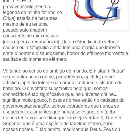
fofo, né? Esta,
provavelmente, seria a
legenda da minha fotinho no
Orkut
) estaria na net antes
mesmo de eu ter uma
pseudo auto-imagem
consciente de mim mesmo
[desculpem a redundância]. Ou eu estou ficando velho e
caduco ou a fotografia ainda tem uma magia que transita
entre o horror e o saudosismo, horror do efêmero momento e
saudade do momento efêmero.
Voltando ao centro do umbigo do mundo. Em algum “lugar”
se encontra nosso nome, pseudônimo, apelido, nome
artístico, apelido fofo de namorado, codinome, alcunha de
bandido. O envoltório substantivo pelo qual somos
conhecidos é tão significativo que, no universo online...
significa muito pouco. Nossos nomes estão no cadastro do
governo/estado/nação, tem os cobradores que nunca se
esquecem, ex-amantes que nunca se esquecem (pelo
menos tentamos acreditar que isto seja verdade). Um Ser
Superior, que é uma espécie de tabelião eterno, sabe
nossos nomes. É tão bonito imaginar que Deus, Zeus ou