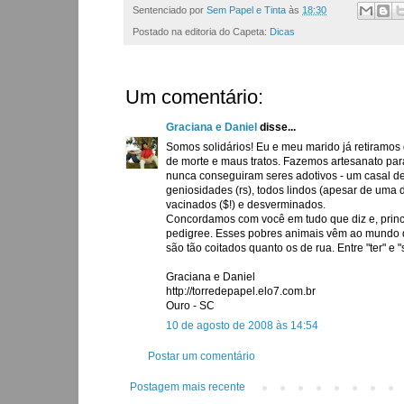
Sentenciado por
Sem Papel e Tinta
às
18:30
Postado na editoria do Capeta:
Dicas
Um comentário:
Graciana e Daniel
disse...
Somos solidários! Eu e meu marido já retiramos
de morte e maus tratos. Fazemos artesanato par
nunca conseguiram seres adotivos - um casal d
geniosidades (rs), todos lindos (apesar de uma 
vacinados ($!) e desverminados.
Concordamos com você em tudo que diz e, princi
pedigree. Esses pobres animais vêm ao mundo 
são tão coitados quanto os de rua. Entre "ter" e
Graciana e Daniel
http://torredepapel.elo7.com.br
Ouro - SC
10 de agosto de 2008 às 14:54
Postar um comentário
Postagem mais recente