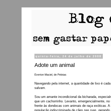
quinta-feira, 24 de julho de 2008
Adote um animal
Everton Maciel, de Pelotas
Navegando pela internet, a quantidade de lixo é ca
salvam.
Sou um amante incondicional da bicharada, especialm
que um cachorrinho. Levanto, emergencialmente, no 
frente às dondocas com animais de raça exóticas. A 
população indiscriminada de cães nas ruas, gerando 