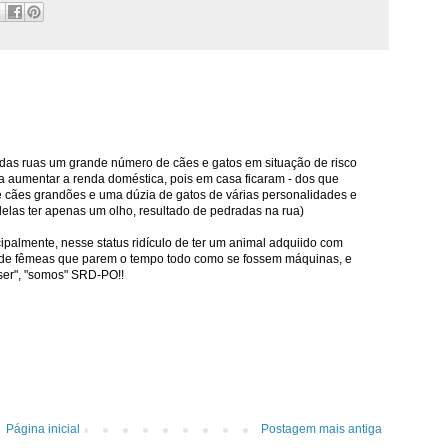
 das ruas um grande número de cães e gatos em situação de risco
a aumentar a renda doméstica, pois em casa ficaram - dos que
e cães grandões e uma dúzia de gatos de várias personalidades e
delas ter apenas um olho, resultado de pedradas na rua)
palmente, nesse status ridículo de ter um animal adquiido com
de fêmeas que parem o tempo todo como se fossem máquinas, e
 "ser", "somos" SRD-PO!!
Página inicial
Postagem mais antiga