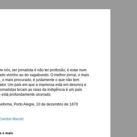
re nós, ser jornalista é não ter profissão, é estar num
ado vizinho ao do vagabundo. O melhor jornal, o mais
o, o mais procurado, é justamente o que não tem
ator. Um país em que a imprensa está em desonra e
jornalistas tocam as raias da indigência é um país
 está profundamente ulcerado.
Reforma
, Porto Alegre, 10 de dezembro de 1870
Everton Maciel
s e mais