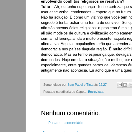
envolvendo conflitos religiosos se resolvam?
Tulio
– Ah, eu tenho esperança. Tenho certeza que s
usar esse verbo: condenadas – espero que no futuro
Não há solução. É como um vizinho que você tem no se
segredo é tentar achar uma forma de conviver. Sei que
não são apenas ódios religiosos: o problema é mais p
ali são modelos de cultura e civilização completame
com a indiferença ainda é muito presente naquela reg
alternativa. Aquelas populações terão que aprender a c
democracia nos países daquela região. É muito difí
democrático. Mas eu tenho esperança que, devagarzi
derrubados. Hoje em dia, a situação já é melhor, por
especialmente, entre grandes partes de lideranças á
antigamente não acontecia. Eu acho que é uma questã
Sentenciado por
Sem Papel e Tinta
às
22:27
Postado na editoria do Capeta:
Entrevistas
Nenhum comentário:
Postar um comentário