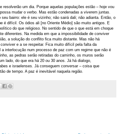
e resolverão um dia. Porque aquelas populações estão – hoje vou
 possa mudar o verbo. Mas estão condenadas a viverem juntas.
u bairro: ele é seu vizinho; não sairá dali; não adianta. Então, o
 é difícil. Os ódios ali [no Oriente Médio] são muito antigos. E
olítico do que religioso. No sentido de que o que está em choque
nte diferentes. Na medida em que a impossibilidade de conviver
ião, a solução do conflito fica muito distante. Mas não há
onviver e a se respeitar. Fica muito difícil pela falta da
cil a interlocução num processo de paz com um regime que não é
nho, as pedras serão retiradas do caminho, os muros serão
 um lado, do que era há 20 ou 30 anos. Já há dialogo,
rabes e israelenses. Já conseguem conversar – coisa que
o de tempo. A paz é inevitável naquela região.