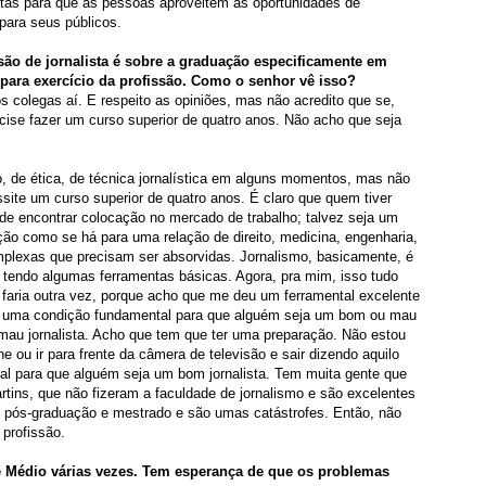
entas para que as pessoas aproveitem as oportunidades de
para seus públicos.
ão de jornalista é sobre a graduação especificamente em
para exercício da profissão. Como o senhor vê isso?
 colegas aí. E respeito as opiniões, mas não acredito que se,
cise fazer um curso superior de quatro anos. Não acho que seja
, de ética, de técnica jornalística em alguns momentos, mas não
ssite um curso superior de quatro anos. É claro que quem tiver
 de encontrar colocação no mercado de trabalho; talvez seja um
ção como se há para uma relação de direito, medicina, engenharia,
plexas que precisam ser absorvidas. Jornalismo, basicamente, é
 tendo algumas ferramentas básicas. Agora, pra mim, isso tudo
e faria outra vez, porque acho que me deu um ferramental excelente
eja uma condição fundamental para que alguém seja um bom ou mau
mau jornalista. Acho que tem que ter uma preparação. Não estou
ou ir para frente da câmera de televisão e sair dizendo aquilo
al para que alguém seja um bom jornalista. Tem muita gente que
rtins, que não fizeram a faculdade de jornalismo e são excelentes
a, pós-graduação e mestrado e são umas catástrofes. Então, não
 profissão.
te Médio várias vezes. Tem esperança de que os problemas