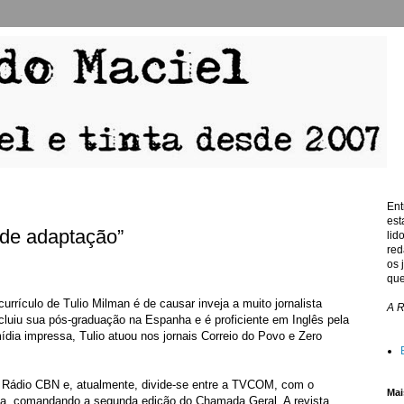
Ent
est
 de adaptação”
lid
red
os 
que
rrículo de Tulio Milman é de causar inveja a muito jornalista
A 
luiu sua pós-graduação na Espanha e é proficiente em Inglês pela
dia impressa, Tulio atuou nos jornais Correio do Povo e Zero
a Rádio CBN e, atualmente, divide-se entre a TVCOM, com o
Mai
ha, comandando a segunda edição do Chamada Geral. A revista