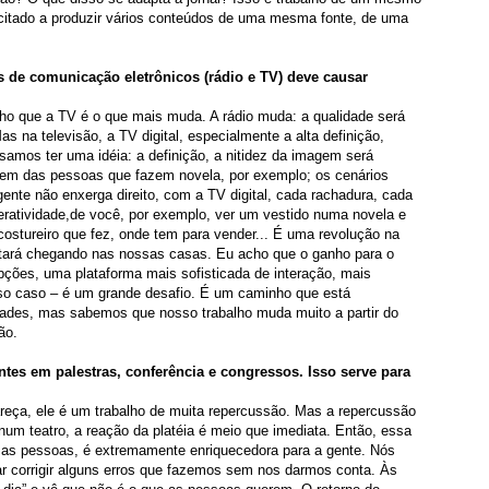
acitado a produzir vários conteúdos de uma mesma fonte, de uma
s de comunicação eletrônicos (rádio e TV) deve causar
ho que a TV é o que mais muda. A rádio muda: a qualidade será
as na televisão, a TV digital, especialmente a alta definição,
amos ter uma idéia: a definição, a nitidez da imagem será
gem das pessoas que fazem novela, por exemplo; os cenários
gente não enxerga direito, com a TV digital, cada rachadura, cada
teratividade,de você, por exemplo, ver um vestido numa novela e
costureiro que fez, onde tem para vender... É uma revolução na
stará chegando nas nossas casas. Eu acho que o ganho para o
opções, uma plataforma mais sofisticada de interação, mais
so caso – é um grande desafio. É um caminho que está
dades, mas sabemos que nosso trabalho muda muito a partir do
ão.
tes em palestras, conferência e congressos. Isso serve para
areça, ele é um trabalho de muita repercussão. Mas a repercussão
um teatro, a reação da platéia é meio que imediata. Então, essa
m as pessoas, é extremamente enriquecedora para a gente. Nós
tar corrigir alguns erros que fazemos sem nos darmos conta. Às