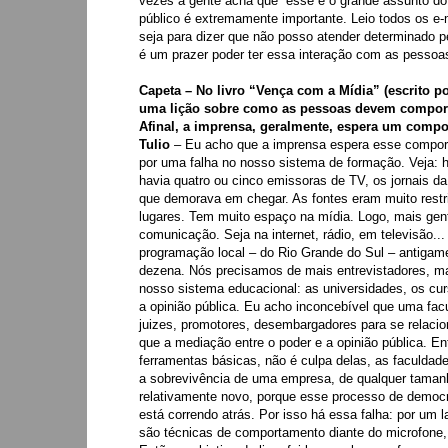
vezes a gente acha que “esse é o grande assunto do
público é extremamente importante. Leio todos os 
seja para dizer que não posso atender determinado pe
é um prazer poder ter essa interação com as pessoa
Capeta – No livro “Vença com a Mídia” (escrito p
uma lição sobre como as pessoas devem comporta
Afinal, a imprensa, geralmente, espera um comp
Tulio
– Eu acho que a imprensa espera esse comport
por uma falha no nosso sistema de formação. Veja: h
havia quatro ou cinco emissoras de TV, os jornais da
que demorava em chegar. As fontes eram muito restri
lugares. Tem muito espaço na mídia. Logo, mais gen
comunicação. Seja na internet, rádio, em televisão.
programação local – do Rio Grande do Sul – antigamen
dezena. Nós precisamos de mais entrevistadores, m
nosso sistema educacional: as universidades, os cur
a opinião pública. Eu acho inconcebível que uma fac
juizes, promotores, desembargadores para se relacio
que a mediação entre o poder e a opinião pública. 
ferramentas básicas, não é culpa delas, as faculdad
a sobrevivência de uma empresa, de qualquer tamanho
relativamente novo, porque esse processo de democr
está correndo atrás. Por isso há essa falha: por um 
são técnicas de comportamento diante do microfone