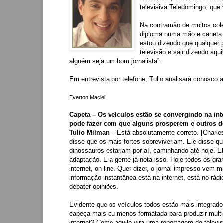
televisiva Teledomingo, que 
Na contramão de muitos cole
diploma numa mão e caneta 
estou dizendo que qualquer 
televisão e sair dizendo aqu
alguém seja um bom jornalista”.
Em entrevista por telefone, Tulio analisará conosco
Everton Maciel
Capeta – Os veículos estão se convergindo na int
pode fazer com que alguns prosperem e outros 
Tulio Milman
– Está absolutamente correto. [Charle
disse que os mais fortes sobreviveriam. Ele disse q
dinossauros estariam por aí, caminhando até hoje. E
adaptação. E a gente já nota isso. Hoje todos os gra
internet, on line. Quer dizer, o jornal impresso vem 
informação instantânea está na internet, está no rádi
debater opiniões.
Evidente que os veículos todos estão mais integrado
cabeça mais ou menos formatada para produzir mult
internet? Como aquilo vira uma reportagem de televi