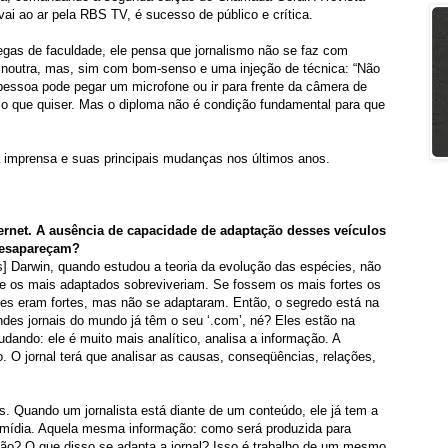
vai ao ar pela RBS TV, é sucesso de público e crítica.
gas de faculdade, ele pensa que jornalismo não se faz com
noutra, mas, sim com bom-senso e uma injeção de técnica: “Não
pessoa pode pegar um microfone ou ir para frente da câmera de
ilo que quiser. Mas o diploma não é condição fundamental para que
 a imprensa e suas principais mudanças nos últimos anos.
ernet. A ausência de capacidade de adaptação desses veículos
desapareçam?
s] Darwin, quando estudou a teoria da evolução das espécies, não
ue os mais adaptados sobreviveriam. Se fossem os mais fortes os
les eram fortes, mas não se adaptaram. Então, o segredo está na
ndes jornais do mundo já têm o seu ‘.com’, né? Eles estão na
mudando: ele é muito mais analítico, analisa a informação. A
o. O jornal terá que analisar as causas, conseqüências, relações,
s. Quando um jornalista está diante de um conteúdo, ele já tem a
imídia. Aquela mesma informação: como será produzida para
são? O que disso se adapta a jornal? Isso é trabalho de um mesmo