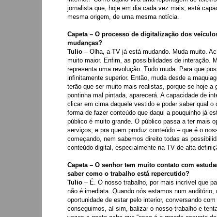
jornalista que, hoje em dia cada vez mais, está cap
mesma origem, de uma mesma notícia.
Capeta – O processo de digitalização dos veículo
mudanças?
Tulio
– Olha, a TV já está mudando. Muda muito. Ac
muito maior. Enfim, as possibilidades de interação. M
representa uma revolução. Tudo muda. Para que poss
infinitamente superior. Então, muda desde a maquia
terão que ser muito mais realistas, porque se hoje a 
pontinha mal pintada, aparecerá. A capacidade de in
clicar em cima daquele vestido e poder saber qual o 
forma de fazer conteúdo que daqui a pouquinho já e
público é muito grande. O público passa a ter mais 
serviços; e pra quem produz conteúdo – que é o nos
começando, nem sabemos direito todas as possibili
conteúdo digital, especialmente na TV de alta definiç
Capeta – O senhor tem muito contato com estudan
saber como o trabalho está repercutido?
Tulio
– É. O nosso trabalho, por mais incrível que p
não é imediata. Quando nós estamos num auditório, n
oportunidade de estar pelo interior, conversando co
conseguimos, aí sim, balizar o nosso trabalho e ten