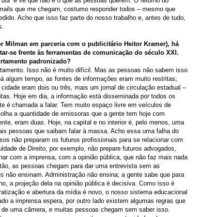
 dia” e vê que não é o que as pessoas querem. O retorno do
e-mails que me chegam, costumo responder todos – mesmo que
dido. Acho que isso faz parte do nosso trabalho e, antes de tudo,
s.
or Milman em parceria com o publicitário Heitor Kramer), há
r-se frente às ferramentas de comunicação do século XXI.
ortamento padronizado?
amento. Isso não é muito difícil. Mas as pessoas não sabem isso
á algum tempo, as fontes de informações eram muito restritas;
 cidade eram dois ou três, mais um jornal de circulação estadual –
tas. Hoje em dia, a informação está disseminada por todos os
te é chamada a falar. Tem muito espaço livre em veículos de
.. olha a quantidade de emissoras que a gente tem hoje com
te, eram duas. Hoje, na capital e no interior é, pelo menos, uma
ais pessoas que saibam falar à massa. Acho essa uma falha do
sos não preparam os futuros profissionais para se relacionar com
uldade de Direito, por exemplo, não prepare futuros advogados,
nar com a imprensa, com a opinião pública, que não faz mais nada
Então, as pessoas chegam para dar uma entrevista sem as
es não ensinam. Administração não ensina; a gente sabe que para
, a projeção dela na opinião pública é decisiva. Como isso é
atização e abertura da mídia é novo, o nosso sistema educacional
lado a imprensa espera, por outro lado existem algumas regras que
, de uma câmera, e muitas pessoas chegam sem saber isso.