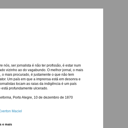
re nós, ser jornalista é não ter profissão, é estar num
ado vizinho ao do vagabundo. O melhor jornal, o mais
o, o mais procurado, é justamente o que não tem
ator. Um país em que a imprensa está em desonra e
jornalistas tocam as raias da indigência é um país
 está profundamente ulcerado.
Reforma
, Porto Alegre, 10 de dezembro de 1870
Everton Maciel
s e mais