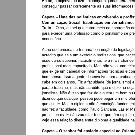
Então, o objetivo do livro foi lançar algumas ferram
conseguir passar corretamente as suas informações 
Capeta – Uma das polêmicas envolvendo a profiss
Comunicação Social, habilitação em Jornalismo, 
Tulio
– Olha, eu sei que estou meio na contramão dos
para exercer uma profissão como o jornalismo se pre
necessário.
Acho que precisa se ter uma boa noção de legislação
acredito que seja um exercício profissional que nece
esse curso superior, naturalmente, terá mais chance
profissional mais capacitado. Mas não vejo uma rela
que exige um cabedal de informações técnicas e com
bom-senso. Isso a gente desenvolve com a prática e
cabe em dois anos. Fiz a faculdade [de jornalismo] 
para o trabalho, mas não acredito que o diploma s
jornalista. Não é isso que faz de alguém um bom ou 
dizendo que qualquer pessoa pode pegar um microfone 
que quiser. Mas o diploma não é condição fundament
não fez a faculdade, como Paulo Sant’ana, Lasier Ma
profissionais. E não vou citar todos que têm diplom
vejo essa relação direta entre diploma e qualidade na
Capeta – O senhor foi enviado especial ao Orien