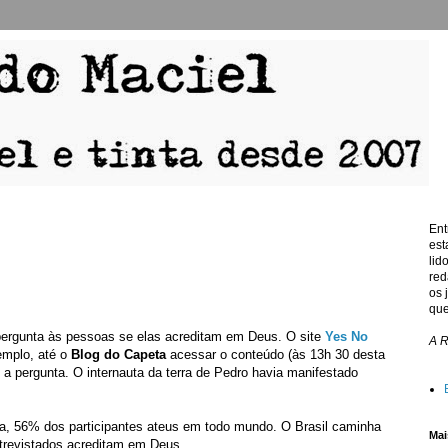
Ent
est
lid
red
os 
que
pergunta às pessoas se elas acreditam em Deus. O site
Yes No
A 
emplo, até o
Blog do Capeta
acessar o conteúdo (às 13h 30 desta
a pergunta. O internauta da terra de Pedro havia manifestado
a, 56% dos participantes ateus em todo mundo. O Brasil caminha
Mai
trevistados acreditam em Deus.