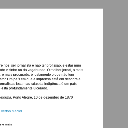
re nós, ser jornalista é não ter profissão, é estar num
ado vizinho ao do vagabundo. O melhor jornal, o mais
o, o mais procurado, é justamente o que não tem
ator. Um país em que a imprensa está em desonra e
jornalistas tocam as raias da indigência é um país
 está profundamente ulcerado.
Reforma
, Porto Alegre, 10 de dezembro de 1870
Everton Maciel
s e mais