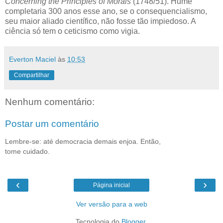
Concerning the Principles of Morals
(1748/51). Hume
completaria 300 anos esse ano, se o consequencialismo,
seu maior aliado científico, não fosse tão impiedoso. A
ciência só tem o ceticismo como vigia.
Everton Maciel
às
10:53
Compartilhar
Nenhum comentário:
Postar um comentário
Lembre-se: até democracia demais enjoa. Então,
tome cuidado.
‹
›
Página inicial
Ver versão para a web
Tecnologia do
Blogger
.