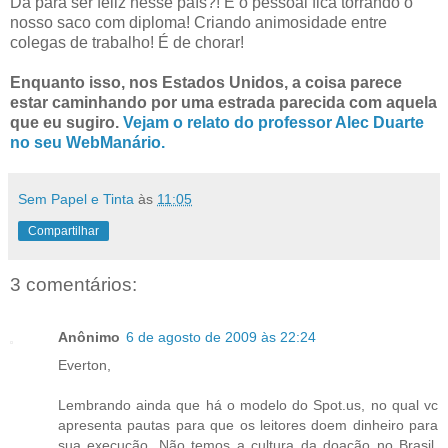
Dá para ser feliz nesse país?! E o pessoal fica torrando o
nosso saco com diploma! Criando animosidade entre
colegas de trabalho! É de chorar!
Enquanto isso, nos Estados Unidos, a coisa parece
estar caminhando por uma estrada parecida com aquela
que eu sugiro.
Vejam o relato do professor Alec Duarte
no seu WebManário.
Sem Papel e Tinta
às
11:05
Compartilhar
3 comentários:
Anônimo
6 de agosto de 2009 às 22:24
Everton,
Lembrando ainda que há o modelo do Spot.us, no qual vc
apresenta pautas para que os leitores doem dinheiro para
sua execução. Não temos a cultura da doação no Brasil,