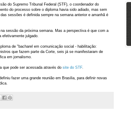
são do Supremo Tribunal Federal (STF), o coordenador do
amento do processo sobre o diploma havia sido adiado, mas sem
a das sessões é definida sempre na semana anterior e amanhã é
as na sessão da próxima semana. Mas a perspectiva é que com a
a efetivamente julgado.
iploma de "bacharel em comunicação social - habilitação:
nistros que fazem parte da Corte, seis já se manifestaram de
ica em jornalismo.
iça que pode ser acessada através do
site do STF
.
efiniu fazer uma grande reunião em Brasilia, para definir novas
dica.