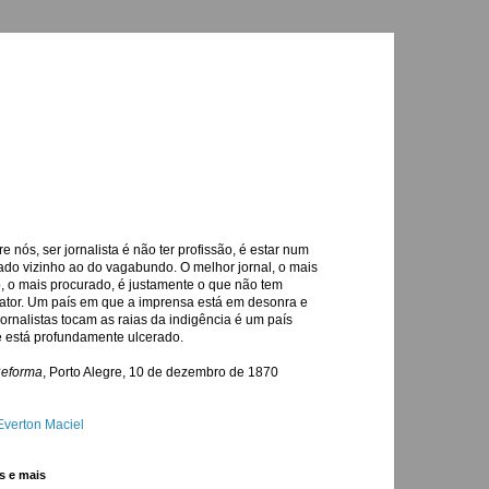
re nós, ser jornalista é não ter profissão, é estar num
ado vizinho ao do vagabundo. O melhor jornal, o mais
o, o mais procurado, é justamente o que não tem
ator. Um país em que a imprensa está em desonra e
jornalistas tocam as raias da indigência é um país
 está profundamente ulcerado.
Reforma
, Porto Alegre, 10 de dezembro de 1870
Everton Maciel
s e mais