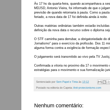
Às 17 hs da quarta-feira, quando acompanhava a ses
MDJSD, Antonio Vieira, foi informado de que o julg
previsão de quando retornaria à pauta. Como a paut
feriado, a nova data de 17 foi definida ainda à noite.
Outras matérias ordinárias também estarão incluíd
definição da nova data o recurso sobre o diploma sej
O STF caminha para derrubar, a obrigatoriedade do d
Jornalismo" para o exercício da profissão. Dos 11 mi
alguma forma contra a exigência de formação específ
O julgamento será transmitido ao vivo pela TV Just
Confirmada a vitoria no proximo dia 17 o movimento d
estratégias para o movimento e sua formalização juri
Sentenciado por
Sem Papel e Tinta
às
13:12
Postado na editoria do Capeta:
Anti-protecionismo.com
Nenhum comentário: