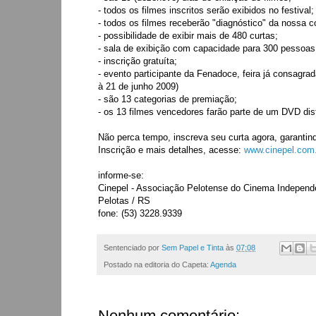
- todos os filmes inscritos serão exibidos no festival;
- todos os filmes receberão "diagnóstico" da nossa c
- possibilidade de exibir mais de 480 curtas;
- sala de exibição com capacidade para 300 pessoas;
- inscrição gratuíta;
- evento participante da Fenadoce, feira já consagra
à 21 de junho 2009)
- são 13 categorias de premiação;
- os 13 filmes vencedores farão parte de um DVD dis
Não perca tempo, inscreva seu curta agora, garantind
Inscrição e mais detalhes, acesse:
www.cinepel.com.b
informe-se:
Cinepel - Associação Pelotense do Cinema Independ
Pelotas / RS
fone: (53) 3228.9339
Sentenciado por
Sem Papel e Tinta
às
07:08
Postado na editoria do Capeta:
Agenda
Nenhum comentário: