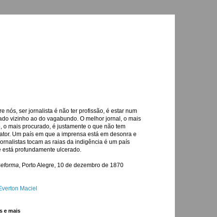
re nós, ser jornalista é não ter profissão, é estar num
ado vizinho ao do vagabundo. O melhor jornal, o mais
o, o mais procurado, é justamente o que não tem
ator. Um país em que a imprensa está em desonra e
jornalistas tocam as raias da indigência é um país
 está profundamente ulcerado.
Reforma
, Porto Alegre, 10 de dezembro de 1870
Everton Maciel
s e mais