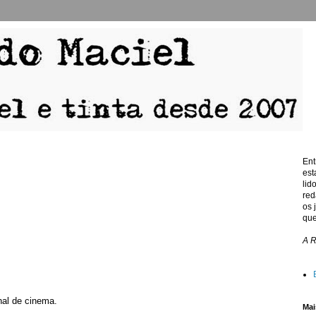
Ent
est
lid
red
os 
que
A 
onal de cinema.
Mai