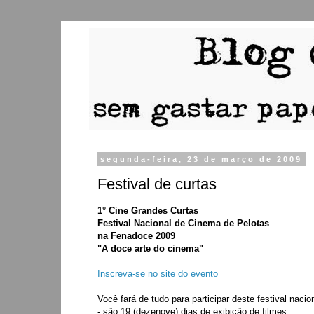
segunda-feira, 23 de março de 2009
Festival de curtas
1° Cine Grandes Curtas
Festival Nacional de Cinema de Pelotas
na Fenadoce 2009
"A doce arte do cinema"
Inscreva-se no site do evento
Você fará de tudo para participar deste festival naci
- são 19 (dezenove) dias de exibição de filmes;