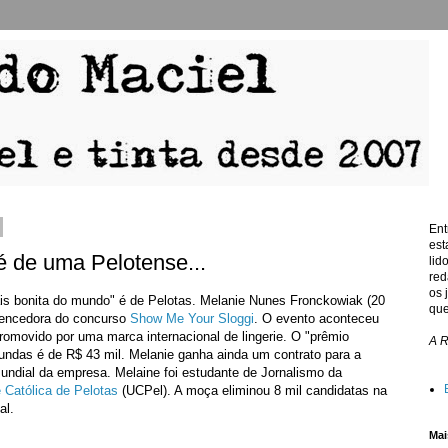
Ent
est
 de uma Pelotense...
lid
red
os 
is bonita do mundo" é de Pelotas. Melanie Nunes Fronckowiak (20
que
 vencedora do concurso
Show Me Your Sloggi
. O evento aconteceu
romovido por uma marca internacional de lingerie. O "prêmio
A 
undas é de R$ 43 mil. Melanie ganha ainda um contrato para a
ndial da empresa. Melaine foi estudante de Jornalismo da
 Católica de Pelotas
(UCPel). A moça eliminou 8 mil candidatas na
al.
Mai