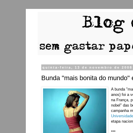
quinta-feira, 13 de novembro de 2008
Bunda "mais bonita do mundo" é
A bunda "ma
anos) foi a
na França, p
nobel" das b
campanha mu
Universidade
etapa nacion
***