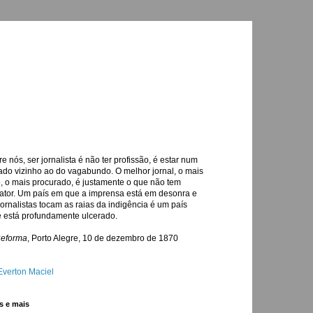
re nós, ser jornalista é não ter profissão, é estar num
ado vizinho ao do vagabundo. O melhor jornal, o mais
o, o mais procurado, é justamente o que não tem
ator. Um país em que a imprensa está em desonra e
jornalistas tocam as raias da indigência é um país
 está profundamente ulcerado.
Reforma
, Porto Alegre, 10 de dezembro de 1870
Everton Maciel
s e mais