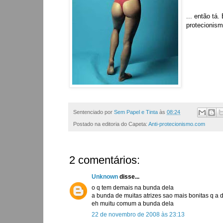
... então tá
protecionism
Sentenciado por
Sem Papel e Tinta
às
08:24
Postado na editoria do Capeta:
Anti-protecionismo.com
2 comentários:
Unknown
disse...
o q tem demais na bunda dela
a bunda de muitas atrizes sao mais bonitas q a 
eh muitu comum a bunda dela
22 de novembro de 2008 às 23:13