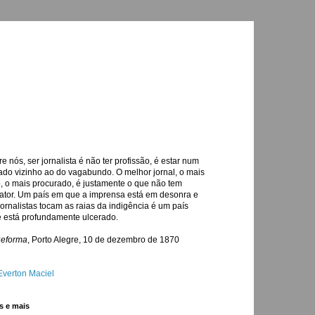
re nós, ser jornalista é não ter profissão, é estar num
ado vizinho ao do vagabundo. O melhor jornal, o mais
o, o mais procurado, é justamente o que não tem
ator. Um país em que a imprensa está em desonra e
jornalistas tocam as raias da indigência é um país
 está profundamente ulcerado.
Reforma
, Porto Alegre, 10 de dezembro de 1870
Everton Maciel
s e mais