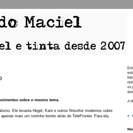
Ent
est
o
lid
red
os 
que
epoimentos sobre o mesmo tema.
A 
nalismo. Ele levanta Hegel, Kant e outros filósofos modernos sobre
apenas mais um rostinho bonito atrás do TelePronter. Para ela,
Mai