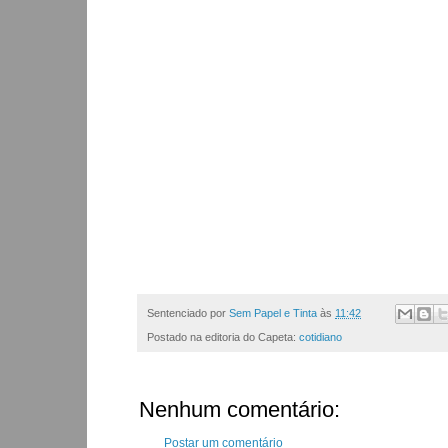
Sentenciado por
Sem Papel e Tinta
às
11:42
Postado na editoria do Capeta:
cotidiano
Nenhum comentário:
Postar um comentário