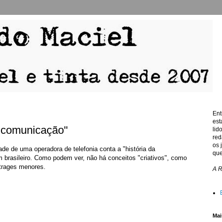
Ent
est
a comunicação"
lid
red
os 
de de uma operadora de telefonia conta a "história da
que
 brasileiro. Como podem ver, não há conceitos "criativos", como
trages menores.
A 
Mai