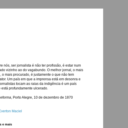
re nós, ser jornalista é não ter profissão, é estar num
ado vizinho ao do vagabundo. O melhor jornal, o mais
o, o mais procurado, é justamente o que não tem
ator. Um país em que a imprensa está em desonra e
jornalistas tocam as raias da indigência é um país
 está profundamente ulcerado.
Reforma
, Porto Alegre, 10 de dezembro de 1870
Everton Maciel
s e mais