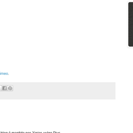
imeo
.