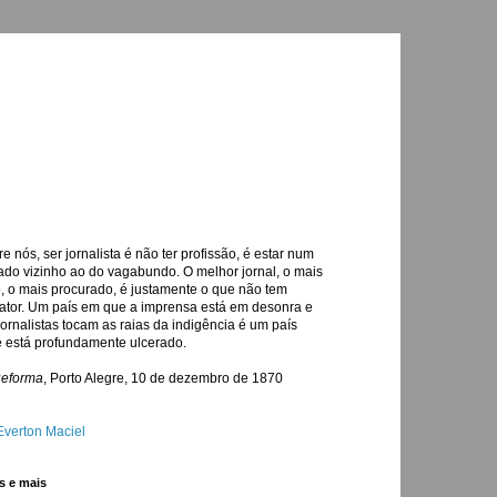
re nós, ser jornalista é não ter profissão, é estar num
ado vizinho ao do vagabundo. O melhor jornal, o mais
o, o mais procurado, é justamente o que não tem
ator. Um país em que a imprensa está em desonra e
jornalistas tocam as raias da indigência é um país
 está profundamente ulcerado.
Reforma
, Porto Alegre, 10 de dezembro de 1870
Everton Maciel
s e mais