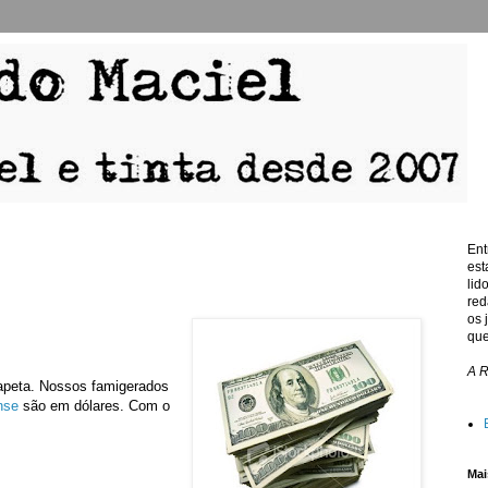
Ent
est
lid
red
os 
que
A 
apeta. Nossos famigerados
nse
são em dólares. Com o
Mai