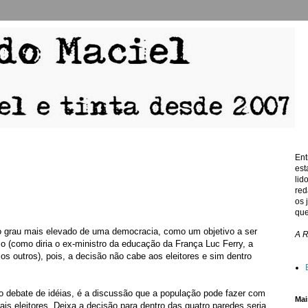
Ent
est
lid
red
os 
que
o grau mais elevado de uma democracia, como um objetivo a ser
A 
o (como diria o ex-ministro da educação da França Luc Ferry, a
os outros), pois, a decisão não cabe aos eleitores e sim dentro
 o debate de idéias, é a discussão que a população pode fazer com
Mai
is eleitores. Deixa a decisão para dentro das quatro paredes seria