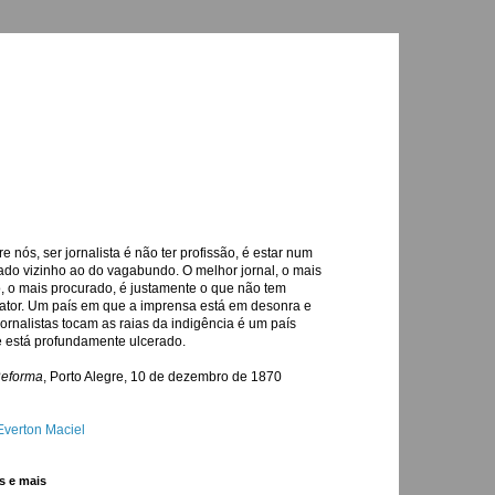
re nós, ser jornalista é não ter profissão, é estar num
ado vizinho ao do vagabundo. O melhor jornal, o mais
o, o mais procurado, é justamente o que não tem
ator. Um país em que a imprensa está em desonra e
jornalistas tocam as raias da indigência é um país
 está profundamente ulcerado.
Reforma
, Porto Alegre, 10 de dezembro de 1870
Everton Maciel
s e mais