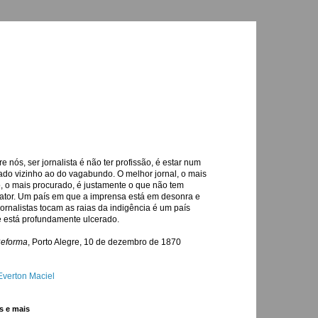
re nós, ser jornalista é não ter profissão, é estar num
ado vizinho ao do vagabundo. O melhor jornal, o mais
o, o mais procurado, é justamente o que não tem
ator. Um país em que a imprensa está em desonra e
jornalistas tocam as raias da indigência é um país
 está profundamente ulcerado.
Reforma
, Porto Alegre, 10 de dezembro de 1870
Everton Maciel
s e mais