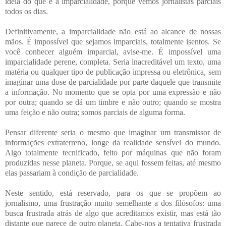
idéia do que é a imparcialidade, porque vemos jornalistas parciais
todos os dias.
Definitivamente, a imparcialidade não está ao alcance de nossas
mãos. É impossível que sejamos imparciais, totalmente isentos.
Se
você conhecer alguém imparcial, avise-me. É impossível uma
imparcialidade perene, completa. Seria inacreditável um texto, uma
matéria ou qualquer tipo de publicação impressa ou eletrônica, sem
imaginar uma dose de parcialidade por parte daquele que transmite
a informação.
No momento que se opta por uma expressão e não
por outra; quando se dá um timbre e não outro; quando se mostra
uma feição e não outra; somos parciais de alguma forma.
Pensar diferente seria o mesmo que imaginar um transmissor de
informações extraterreno, longe da realidade sensível do mundo.
Algo totalmente tecnificado, feito por máquinas que não foram
produzidas nesse planeta. Porque, se aqui fossem feitas, até mesmo
elas passariam à condição de parcialidade.
Neste sentido, está reservado, para os que se propõem ao
jornalismo, uma frustração muito semelhante a dos filósofos: uma
busca frustrada atrás de algo que acreditamos existir, mas está tão
distante que parece de outro planeta.
Cabe-nos a tentativa frustrada